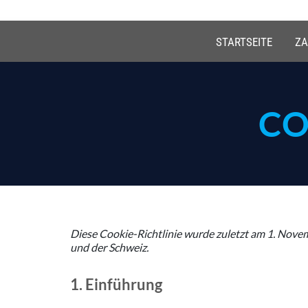
Z
STARTSEITE
ZA
u
m
I
n
h
CO
a
l
t
s
p
r
i
n
g
Diese Cookie-Richtlinie wurde zuletzt am 1. Nove
e
und der Schweiz.
n
1. Einführung