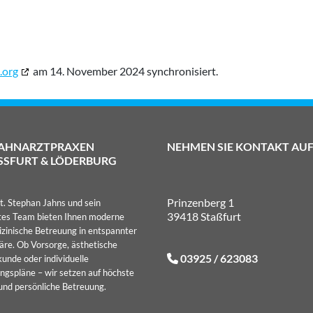
.org
am 14. November 2024 synchronisiert.
ZAHNARZTPRAXEN
NEHMEN SIE KONTAKT AU
SSFURT & LÖDERBURG
Prinzenberg 1
t. Stephan Jahns und sein
39418 Staßfurt
tes Team bieten Ihnen moderne
zinische Betreuung in entspannter
re. Ob Vorsorge, ästhetische
03925 / 623083
unde oder individuelle
ngspläne – wir setzen auf höchste
und persönliche Betreuung.