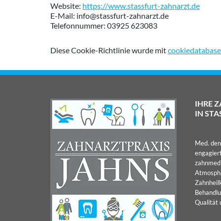
Website:
https://www.stassfurt-zahnarzt.de
E-Mail:
info@
stassfurt-zahnarzt.de
Telefonnummer: 03925 623083
Diese Cookie-Richtlinie wurde mit
cookiedatabase
IHRE 
IN STA
Med. den
engagier
zahnmedi
Atmosphä
Zahnheilk
Behandlu
Qualität 