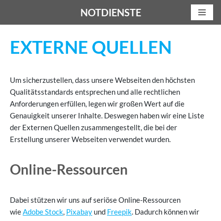
NOTDIENSTE
Z
u
EXTERNE QUELLEN
m
I
n
Um sicherzustellen, dass unsere Webseiten den höchsten
h
Qualitätsstandards entsprechen und alle rechtlichen
a
Anforderungen erfüllen, legen wir großen Wert auf die
l
Genauigkeit unserer Inhalte. Deswegen haben wir eine Liste
t
der Externen Quellen zusammengestellt, die bei der
s
Erstellung unserer Webseiten verwendet wurden.
p
r
Online-Ressourcen
i
n
g
Dabei stützen wir uns auf seriöse Online-Ressourcen
e
wie
Adobe Stock
,
Pixabay
und
Freepik
. Dadurch können wir
n